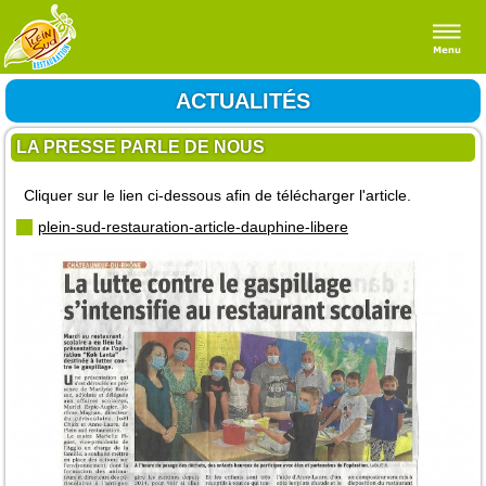
Page Facebook
Contactez nous
Accueil
ACTUALITÉS
Les Muriers Fête de L'été
Plan d'accès
Actualités
Article Le Dauphine Libéré
LA PRESSE PARLE DE NOUS
Article La Tribune
Prestations
La Presse Parle de Nous
Cliquer sur le lien ci-dessous afin de télécharger l'article.
Galerie
La Presse Parle De Nous
plein-sud-restauration-article-dauphine-libere
Archives
Contact